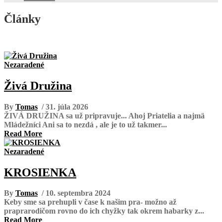
Články
Nezaradené
Živá Družina
By
Tomas
/ 31. júla 2026
ŽIVÁ DRUŽINA sa už pripravuje... Ahoj Priatelia a najmä
Mládežníci Ani sa to nezdá , ale je to už takmer...
Read More
Nezaradené
KROSIENKA
By
Tomas
/ 10. septembra 2024
Keby sme sa prehupli v čase k našim pra- možno až
praprarodičom rovno do ich chyžky tak okrem habarky z...
Read More