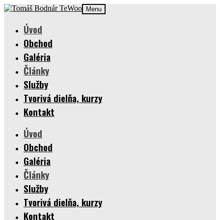
Preskočiť
Preskočiť
Menu
na
na
navigáciu
obsah
Úvod
Obchod
Galéria
Články
Služby
Tvorivá dielňa, kurzy
Kontakt
Úvod
Obchod
Galéria
Články
Služby
Tvorivá dielňa, kurzy
Kontakt