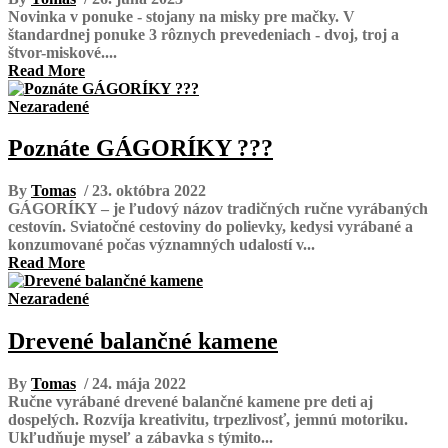
Novinka v ponuke - stojany na misky pre mačky. V
štandardnej ponuke 3 rôznych prevedeniach - dvoj, troj a
štvor-miskové....
Read More
Nezaradené
Poznáte GÁGORÍKY ???
By
Tomas
/ 23. októbra 2022
GÁGORÍKY – je ľudový názov tradičných ručne vyrábaných
cestovín. Sviatočné cestoviny do polievky, kedysi vyrábané a
konzumované počas významných udalostí v...
Read More
Nezaradené
Drevené balančné kamene
By
Tomas
/ 24. mája 2022
Ručne vyrábané drevené balančné kamene pre deti aj
dospelých. Rozvíja kreativitu, trpezlivosť, jemnú motoriku.
Ukľudňuje myseľ a zábavka s týmito...