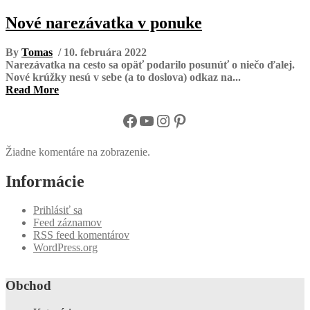
Nové narezávatka v ponuke
By
Tomas
/ 10. februára 2022
Narezávatka na cesto sa opäť podarilo posunúť o niečo ďalej.
Nové krúžky nesú v sebe (a to doslova) odkaz na...
Read More
Facebook
YouTube
Instagram
Pinterest
Žiadne komentáre na zobrazenie.
Informácie
Prihlásiť sa
Feed záznamov
RSS feed komentárov
WordPress.org
Obchod