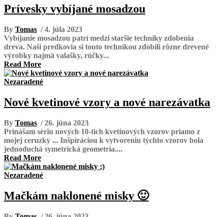
Prívesky vybíjané mosadzou
By
Tomas
/ 4. júla 2023
Vybíjanie mosadzou patrí medzi staršie techniky zdobenia
dreva. Naši predkovia si touto technikou zdobili rôzne drevené
výrobky najmä valašky, rúčky...
Read More
Nezaradené
Nové kvetinové vzory a nové narezávatka
By
Tomas
/ 26. júna 2023
Prinášam sériu nových 10-tich kvetinových vzorov priamo z
mojej ceruzky ... Inšpiráciou k vytvoreniu týchto vzorov bola
jednoduchá symetrická geometria....
Read More
Nezaradené
Mačkám naklonené misky 🙂
By
Tomas
/ 26. júna 2023