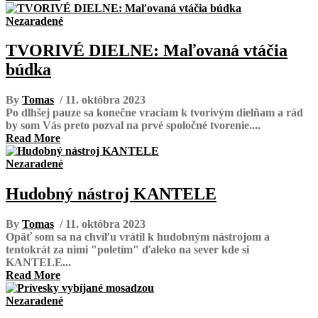
Nezaradené
TVORIVÉ DIELNE: Maľovaná vtáčia
búdka
By
Tomas
/ 11. októbra 2023
Po dlhšej pauze sa konečne vraciam k tvorivým dielňam a rád
by som Vás preto pozval na prvé spoločné tvorenie....
Read More
Nezaradené
Hudobný nástroj KANTELE
By
Tomas
/ 11. októbra 2023
Opäť som sa na chvíľu vrátil k hudobným nástrojom a
tentokrát za nimi "poletím" ďaleko na sever kde si
KANTELE...
Read More
Nezaradené